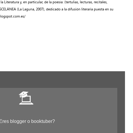
teratura y, en particular, de la poesía: (tertulias, lecturas, recitales,
ISCELÁNEA (La Laguna, 2007), dedicado a la difusión literaria puesta en su
blogspot.com.es/
Eres blogger o booktuber?