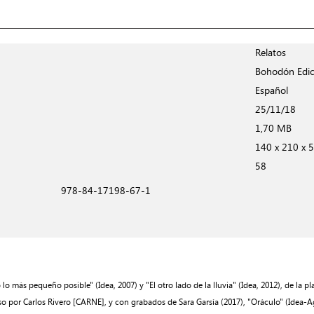
Relatos
Bohodón Edic
Español
25/11/18
1,70 MB
140 x 210 x 5
58
978-84-17198-67-1
más pequeño posible" (Idea, 2007) y "El otro lado de la lluvia" (Idea, 2012), de la pla
eso por Carlos Rivero [CARNE], y con grabados de Sara Garsía (2017), "Oráculo" (Idea-Ag