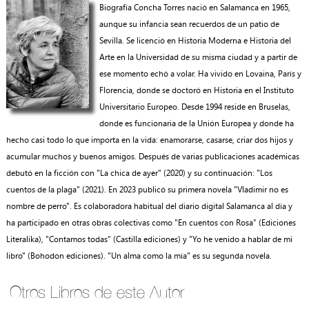
Biografía Concha Torres nació en Salamanca en 1965,
aunque su infancia sean recuerdos de un patio de
Sevilla. Se licenció en Historia Moderna e Historia del
Arte en la Universidad de su misma ciudad y a partir de
ese momento echó a volar. Ha vivido en Lovaina, París y
Florencia, donde se doctoró en Historia en el Instituto
Universitario Europeo. Desde 1994 reside en Bruselas,
donde es funcionaria de la Unión Europea y donde ha
hecho casi todo lo que importa en la vida: enamorarse, casarse, criar dos hijos y
acumular muchos y buenos amigos. Después de varias publicaciones académicas
debutó en la ficción con "La chica de ayer" (2020) y su continuación: "Los
cuentos de la plaga" (2021). En 2023 publicó su primera novela "Vladimir no es
nombre de perro". Es colaboradora habitual del diario digital Salamanca al día y
ha participado en otras obras colectivas como "En cuentos con Rosa” (Ediciones
Literalika), "Contamos todas” (Castilla ediciones) y "Yo he venido a hablar de mi
libro" (Bohodon ediciones). "Un alma como la mía" es su segunda novela.
Otros Libros de este Autor