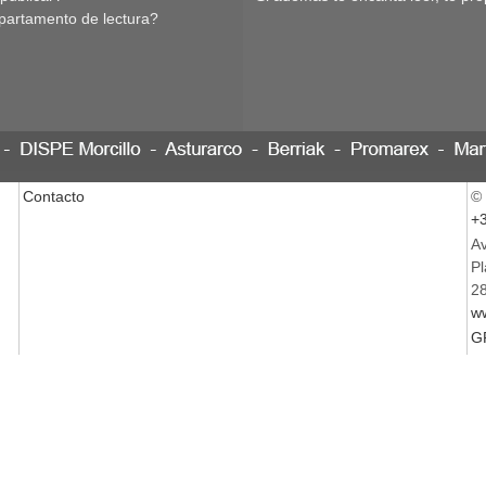
partamento de lectura?
Contacto
©
+3
Av
Pl
28
w
G