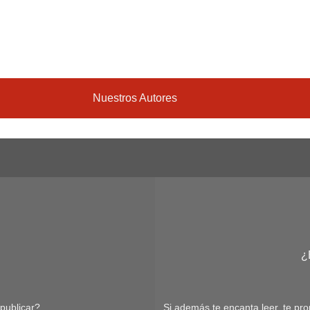
Nuestros Autores
¿
publicar?
Si además te encanta leer, te pro