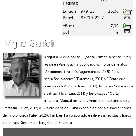
Páginas:
Edición
979-13-
16,00
Papel
87719-22-7
€
eBook -
7,00
pdf
€
Miguel Sanfeliu
Biografía Miguel Sanfeliu (Santa Cruz de Tenerife, 1962)
reside en Valencia. Ha publicado los libros de relatos
"Anónimos" (Traspiés-Vagamundos, 2009), "Los
pequeños placeres" (Paréntesis, 2011) y "Gente que
nunca existió" (E.d.a. libros, 2012); la novela "Parece que
cicatriza" (Talentura, 2014) y los ensayos "Cierta
distancia. Manual de supervivencia para amantes de la
literatura" (Sílex, 2017) y "Viajero de salón". Una expedición por algunos rincones
de mi biblioteca (Sílex, 2025). También ha colaborado en diversas revistas y libros
colectivos. Gestiona el blog Cierta Distancia.