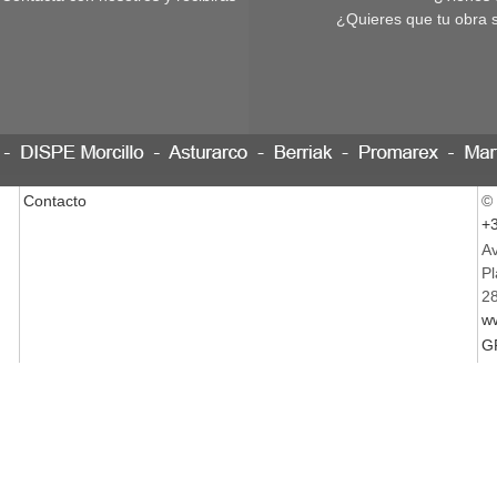
¿Quieres que tu obra 
Contacto
©
+3
Av
Pl
28
w
G