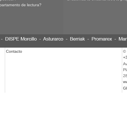
partamento de lectura?
Contacto
©
+3
Av
Pl
28
w
G