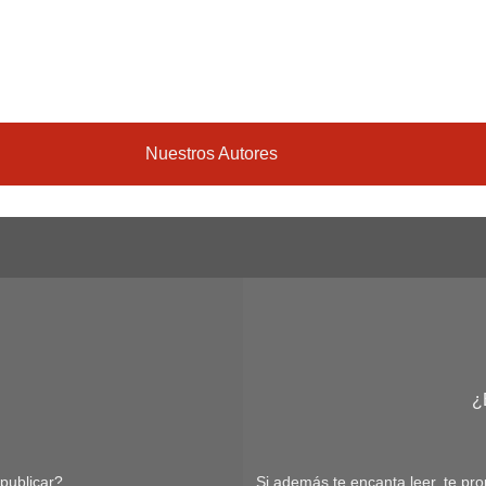
Nuestros Autores
¿
publicar?
Si además te encanta leer, te pro