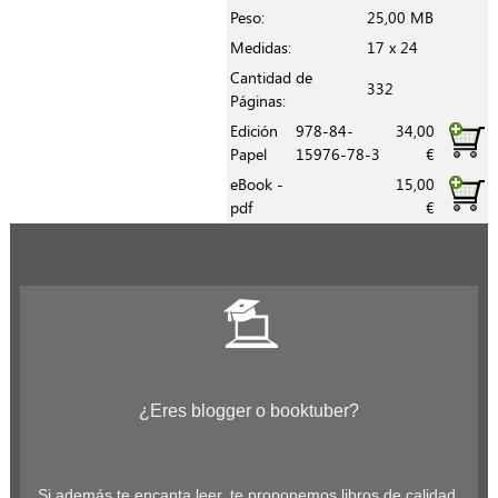
Peso:
25,00 MB
Medidas:
17 x 24
Cantidad de
332
Páginas:
Edición
978-84-
34,00
Papel
15976-78-3
€
eBook -
15,00
pdf
€
¿Eres blogger o booktuber?
Si además te encanta leer, te proponemos libros de calidad.