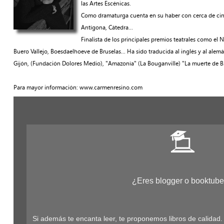
las Artes Escénicas.
Como dramaturga cuenta en su haber con cerca de cincue
Antígona, Cátedra…
Finalista de los principales premios teatrales como el 
Buero Vallejo, Boesdaelhoeve de Bruselas... Ha sido traducida al inglés y al ale
Gijón, (Fundación Dolores Medio), "Amazonía" (La Bouganville) "La muerte de B.G"
Para mayor información: www.carmenresino.com
¿Eres blogger o booktube
Si además te encanta leer, te proponemos libros de calidad.