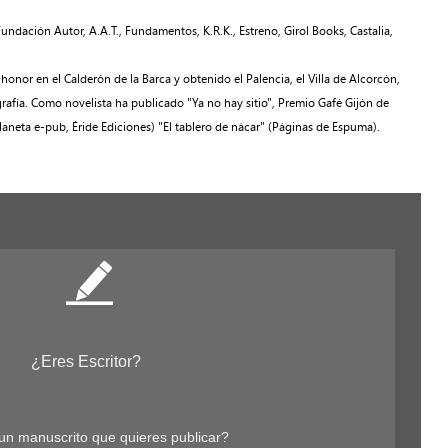
undación Autor, A.A.T., Fundamentos, K.R.K., Estreno, Girol Books, Castalia,
honor en el Calderón de la Barca y obtenido el Palencia, el Villa de Alcorcón,
grafía. Como novelista ha publicado "Ya no hay sitio", Premio Gafé Gijón de
laneta e-pub, Éride Ediciones) "El tablero de nácar" (Páginas de Espuma).
¿Eres Escritor?
un manuscrito que quieres publicar?