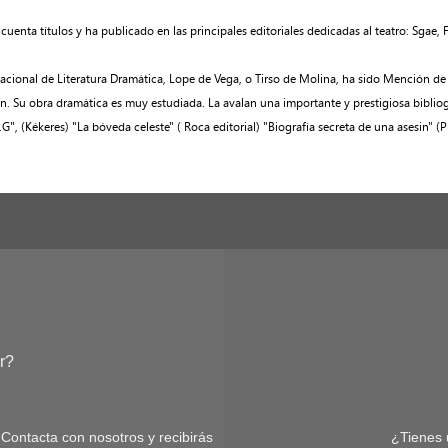
nta títulos y ha publicado en las principales editoriales dedicadas al teatro: Sgae, F
Nacional de Literatura Dramática, Lope de Vega, o Tirso de Molina, ha sido Mención de 
mán. Su obra dramática es muy estudiada. La avalan una importante y prestigiosa biblio
, (Kékeres) "La bóveda celeste" ( Roca editorial) "Biografía secreta de una asesin" (P
r?
 Contacta con nosotros y recibirás
¿Tienes 